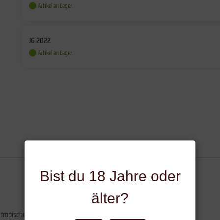
Artikel an Lager
JG 2022
Artikel an Lager
Bist du 18 Jahre oder
älter?
tropischen Früchten, Akazienblüte, sanft betonte Nuss, gebackenes