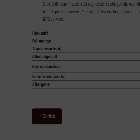
Brot. Voll, warm, weich. Er eignet sich sehr gut als Ape
fruchtigen Vorspeisen, Spargel, Artischocken, Ananas un
12°C serviert.
Herkunft
Füllmenge
Traubensorte(n)
Alkoholgehalt
Barriqueausbau
Serviertemperatur
Allergene
Zurück