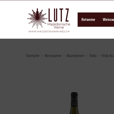
Rotweine
Weissw
Startseite
Weissweine
Mazedonien
Stobi
Stobi Aca