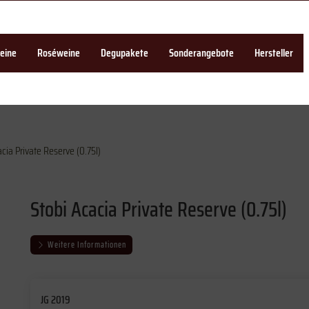
eine
Roséweine
Degupakete
Sonderangebote
Hersteller
cia Private Reserve (0.75l)
Stobi Acacia Private Reserve (0.75l)
Weitere Informationen
JG 2019