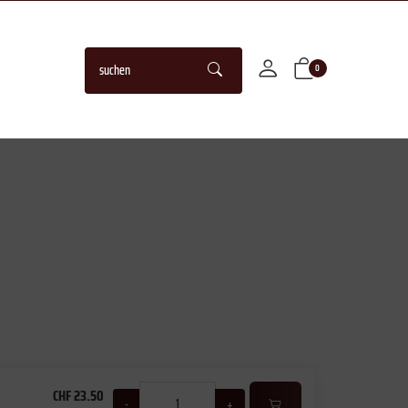
0
CHF 23.50
-
+