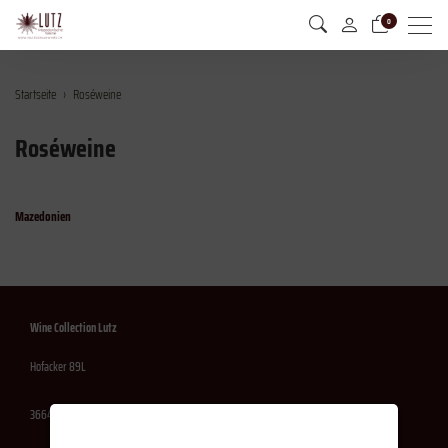
Menu
0
Startseite
Roséweine
Roséweine
Mazedonien
Wine Collection Lutz
Hofacker 89L
3664 Burgistein