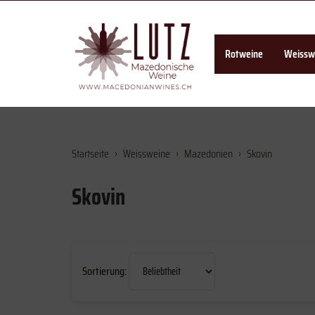
Rotweine
Weissw
Startseite
Weissweine
Mazedonien
Skovin
Skovin
Sortierung
Sortierung: