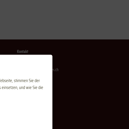
Kontakt
T:
0796112672
E:
info@macedonianwines.ch
Webseite, stimmen Sie der
 einsetzen, und wie Sie die