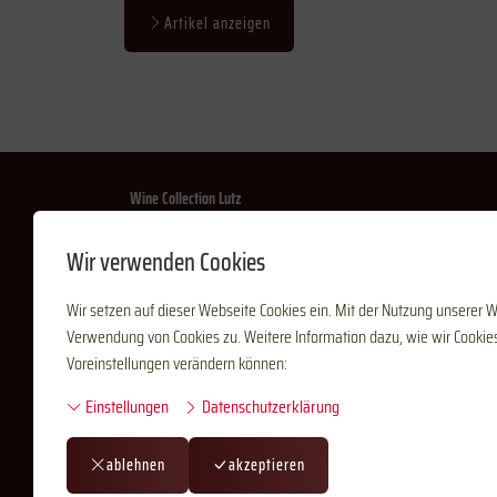
Artikel anzeigen
Wine Collection Lutz
Hofacker 89L
Wir verwenden Cookies
3664 Burgistein
Wir setzen auf dieser Webseite Cookies ein. Mit der Nutzung unserer 
Verwendung von Cookies zu. Weitere Information dazu, wie wir Cookies
Voreinstellungen verändern können:
Einstellungen
Datenschutzerklärung
Folgen Sie uns
ablehnen
akzeptieren